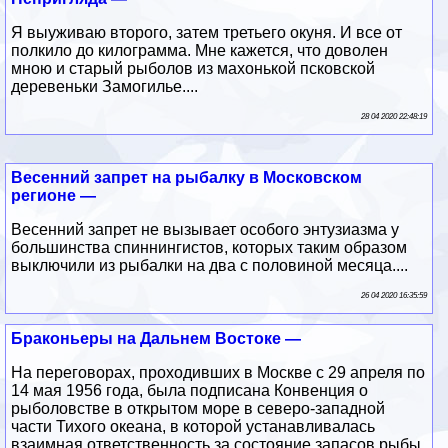
Я выуживаю второго, затем третьего окуня. И все от
полкило до килограмма. Мне кажется, что доволен
мною и старый рыболов из махонькой псковской
деревеньки Замогилье....
28 04 2020 22:48:19
Весенний запрет на рыбалку в Московском
регионе —
Весенний запрет не вызывает особого энтузиазма у
большинства спиннингистов, которых таким образом
выключили из рыбалки на два с половиной месяца....
26 04 2020 16:35:59
Браконьеры на Дальнем Востоке —
На переговорах, проходивших в Москве с 29 апреля по
14 мая 1956 года, была подписана Конвенция о
рыболовстве в открытом море в северо-западной
части Тихого океана, в которой устанавливалась
взаимная ответственность за состояние запасов рыбы