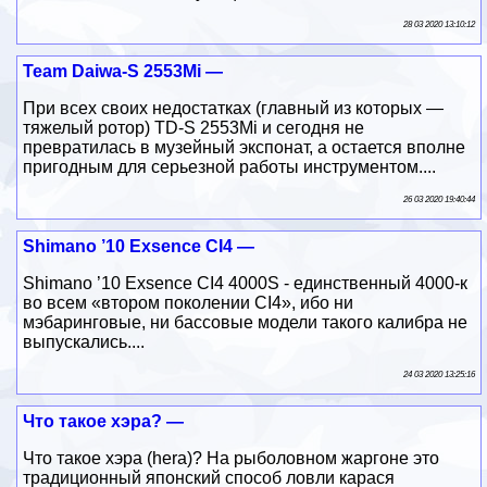
28 03 2020 13:10:12
Team Daiwa-S 2553Mi —
При всех своих недостатках (главный из которых —
тяжелый ротор) TD-S 2553Mi и сегодня не
превратилась в музейный экспонат, а остается вполне
пригодным для серьезной работы инструментом....
26 03 2020 19:40:44
Shimano ’10 Exsence CI4 —
Shimano ’10 Exsence CI4 4000S - единственный 4000-к
во всем «втором поколении CI4», ибо ни
мэбаринговые, ни бассовые модели такого калибра не
выпускались....
24 03 2020 13:25:16
Что такое хэра? —
Что такое хэра (hera)? На рыболовном жаргоне это
традиционный японский способ ловли карася