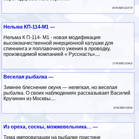
19 04 2020 12:37:19
Нельма КП-114-М1 —
Нельма К П-114- М1 - новая модификация
высококачественной инерционной катушки для
спиннинга и поплавочного ужения в проводку,
производимой компанией « Русснасть»....
17 04 2020 13:54:11
Веселая рыбалка —
Зимнее блеснение окуня — нелегкая, но веселая
рыбалка. О своих наблюдениях рассказывает Василий
Кручинин из Москвы....
15 04 2020 3:55:41
Из ореха, сосны, можжевельника… —
Тема импровизации на рыбалке поистине