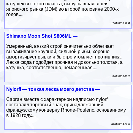
катушек высокого класса, выпускавшаяся для
японского рынка (JDM) во второй половине 2000-х
годов....
12 04 2020 0:59:54
Shimano Moon Shot S806ML —
Умеренный, вязкий строй значительно облегчает
вываживание крупной, сильной рыбы, хорошо
амортизирует рывки и быстро утомляет противника.
Леска сюда подойдет прочная и довольно толстая, а
катушка, соответственно, немаленькая....
10 04 2020 6:47:27
Nylorfi — тонкая леска моего детства —
Сарган вместе с характерной надписью nylorfi
составлял торговый знак, принадлежавший
французскому концерну Rhône-Poulenc, основанному
в 1928 году....
08 04 2020 4:26:55