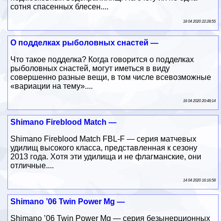
сотня спасенных блесен....
18 04 2020 22:28:55
О подделках рыболовных снастей —
Что такое подделка? Когда говорится о подделках
рыболовных снастей, могут иметься в виду
совершенно разные вещи, в том числе всевозможные
«вариации на тему»....
16 04 2020 20:48:14
Shimano Fireblood Match —
Shimano Fireblood Match FBL-F — серия матчевых
удилищ высокого класса, представленная к сезону
2013 года. Хотя эти удилища и не флагманские, они
отличные....
14 04 2020 16:16:58
Shimano ’06 Twin Power Mg —
Shimano ’06 Twin Power Mg — серия безынерционных