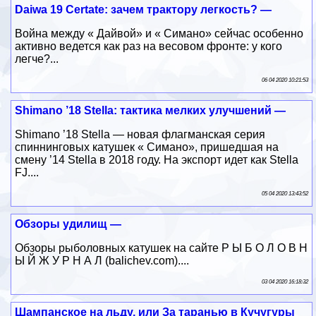
Daiwa 19 Certate: зачем трактору легкость? —
Война между « Дайвой» и « Симано» сейчас особенно
активно ведется как раз на весовом фронте: у кого
легче?...
06 04 2020 10:21:53
Shimano ’18 Stella: тактика мелких улучшений —
Shimano ’18 Stella — новая флагманская серия
спиннинговых катушек « Симано», пришедшая на
смену ’14 Stella в 2018 году. На экспорт идет как Stella
FJ....
05 04 2020 13:43:52
Обзоры удилищ —
Обзоры рыболовных катушек на сайте Р Ы Б О Л О В Н
Ы Й Ж У Р Н А Л (balichev.com)....
03 04 2020 16:18:32
Шампанское на льду, или За таранью в Кучугуры