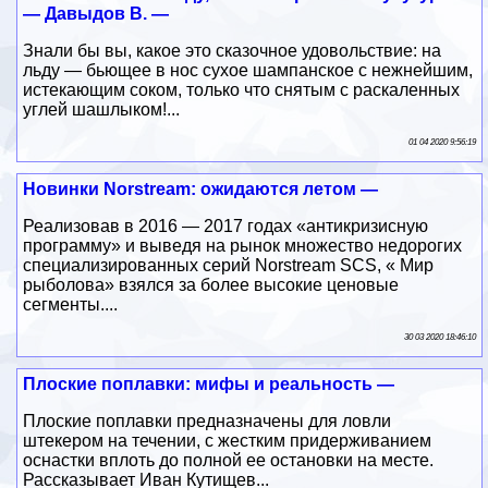
— Давыдов В. —
Знали бы вы, какое это сказочное удовольствие: на
льду — бьющее в нос сухое шампанское с нежнейшим,
истекающим соком, только что снятым с раскаленных
углей шашлыком!...
01 04 2020 9:56:19
Новинки Norstream: ожидаются летом —
Реализовав в 2016 — 2017 годах «антикризисную
программу» и выведя на рынок множество недорогих
специализированных серий Norstream SCS, « Мир
рыболова» взялся за более высокие ценовые
сегменты....
30 03 2020 18:46:10
Плоские поплавки: мифы и реальность —
Плоские поплавки предназначены для ловли
штекером на течении, с жестким придерживанием
оснастки вплоть до полной ее остановки на месте.
Рассказывает Иван Кутищев...