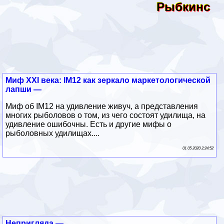
Рыбкинс
Миф XXI века: IM12 как зеркало маркетологической
лапши —
Миф об IM12 на удивление живуч, а представления
многих рыболовов о том, из чего состоят удилища, на
удивление ошибочны. Есть и другие мифы о
рыболовных удилищах....
01 05 2020 2:24:52
Непригляда —