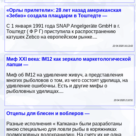
«Орлы прилетели»: 28 лет назад американская
«Зебко» создала плацдарм в Тоштедте —
С 1 января 1991 года SNAP Angelgeräte GmbH в г.
Тоштедт ( Ф Р Г) приступила к распространению
катушек Zebco на европейском рынке....
22 04 2020 16:13:43
Миф XXI века: IM12 как зеркало маркетологической
лапши —
Миф об IM12 на удивление живуч, а представления
многих рыболовов о том, из чего состоят удилища, на
удивление ошибочны. Есть и другие мифы о
рыболовных удилищах....
20 04 2020 2:10:51
Отцепы для блесен и воблеров —
Разные исполнения « Капкана» были разработаны
мною специально для ловли рыбы в коряжниках
подмосковных водохранилищ. На счету их не одна