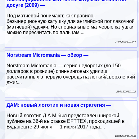
досуге (2009) —
Под матчевой понимают, как правило,
безынерционную катушку для английской поплавочной
(матчевой) удочки. Но специальные матчевые катушки
можно пересчитать по пальцам....
27 04 2020 17:23:44
Norstream Micromania — обзор —
Norstream Micromania — серия недорогих (до 150
долларов в рознице) спиннинговых удилищ,
рассчитанных в первую очередь на легкий/сверхлегкий
джиг....
25 04 2020 5:21:22
ДАМ: новый логотип и новая стратегия —
Новый логотип Д А М был представлен широкой
публике на 36-й выставке EFTTEX, проходившей в
Будапеште 29 июня — 1 июля 2017 года....
23 04 2020 16:39:38