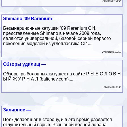
29 03 2020 19:47:49
Shimano ’09 Rarenium —
Безынерционные катушки ’09 Rarenium CI4,
представленные Shimano в начале 2009 года,
являются универсальной, базовой серией первого
поколения моделей из углепластика CI4....
27 03 2020 14:33:23
Обзоры удилищ —
Обзоры рыболовных катушек на сайте Р Ы Б О Л О В Н
Ы Й Ж У Р Н А Л (balichev.com)....
25 03 2020 9:30:16
Заливное —
Волк делает шаг в сторону, и в это время раздается
оглушительный взрыв. Взрывной волной лобана