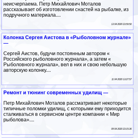
неисчерпаема. Петр Михайлович Моталов
рассказывает об изготовлении снастей на рыбалке, из
подручного материала....
13 04 2020 23:59:50
Колонка Сергея Аистова в «Рыболовном журнале»
—
Сергей Аистов, будучи постоянным автором «
Российского рыболовного журнала», а затем «
Рыболовного журнала», вел в них и свою небольшую
авторскую колонку....
11 04 2020 13:27:57
Ремонт и тюнинг современных удилищ —
Петр Михайлович Моталов рассматривает некоторые
типичные поломки удилищ, с которыми ему приходится
сталкиваться в сервисном центре компании « Мир
рыболова»....
09 04 2020 23:15:36