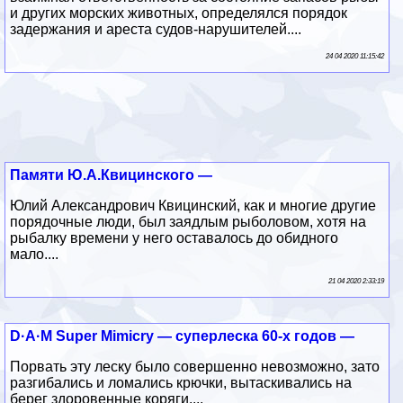
и других морских животных, определялся порядок
задержания и ареста судов-нарушителей....
24 04 2020 11:15:42
Памяти Ю.А.Квицинского —
Юлий Александрович Квицинский, как и многие другие
порядочные люди, был заядлым рыболовом, хотя на
рыбалку времени у него оставалось до обидного
мало....
21 04 2020 2:33:19
D·A·M Super Mimicry — суперлеска 60-х годов —
Порвать эту леску было совершенно невозможно, зато
разгибались и ломались крючки, вытаскивались на
берег здоровенные коряги....