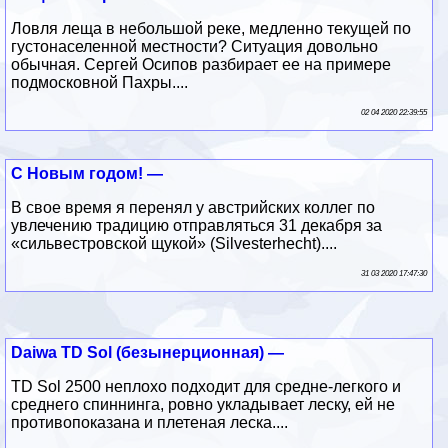
Ловля леща в небольшой реке, медленно текущей по
густонаселенной местности? Ситуация довольно
обычная. Сергей Осипов разбирает ее на примере
подмосковной Пахры....
02 04 2020 22:39:55
С Новым годом! —
В свое время я перенял у австрийских коллег по
увлечению традицию отправляться 31 декабря за
«сильвестровской щукой» (Silvesterhecht)....
31 03 2020 17:47:30
Daiwa TD Sol (безынерционная) —
TD Sol 2500 неплохо подходит для средне-легкого и
среднего спиннинга, ровно укладывает леску, ей не
противопоказана и плетеная леска....