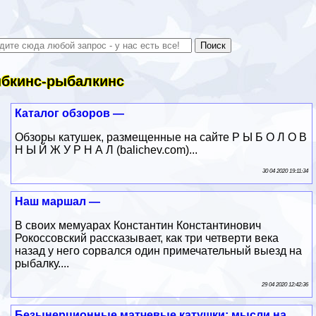
бкинс-рыбалкинс
Каталог обзоров —
Обзоры катушек, размещенные на сайте Р Ы Б О Л О В
Н Ы Й Ж У Р Н А Л (balichev.com)...
30 04 2020 19:11:34
Наш маршал —
В своих мемуарах Константин Константинович
Рокоссовский рассказывает, как три четверти века
назад у него сорвался один примечательный выезд на
рыбалку....
29 04 2020 12:42:36
Безынерционные матчевые катушки: мысли на